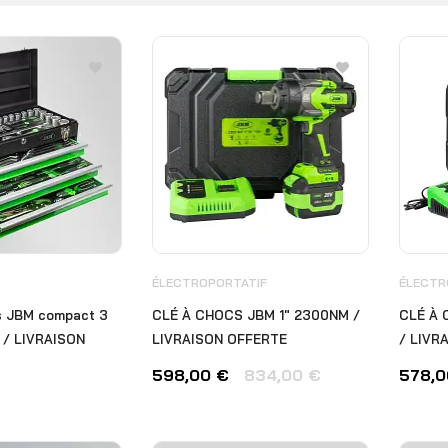
ÉLECTROPORTATIF
ÉLECTR
ls JBM compact 3
CLÉ À CHOCS JBM 1" 2300NM /
CLÉ À 
re / LIVRAISON
LIVRAISON OFFERTE
/ LIVR
598,00
€
834,00
€
578,