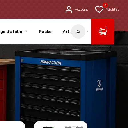
0
Account
Wishlist
0
ge d’atelier
Packs
Art & Déco
Pièces auto