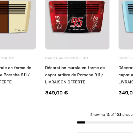
CHE 911
CAPOT AR PORSCHE 911
CAPOT 
rale en forme de
Décoration murale en forme de
Décorat
de Porsche 911 /
capot arrière de Porsche 911 /
capot a
FERTE
LIVRAISON OFFERTE
LIVRAI
349,00
€
349,
Showing
12
of
103
produ