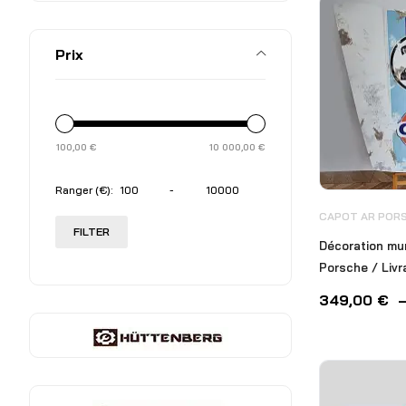
Prix
100,00
€
10 000,00
€
Ranger (€):
-
CAPOT AR PORS
FILTER
Décoration mu
Porsche / Livr
349,00
€