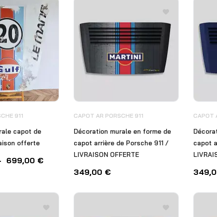
CHE 911
CAPOT AR PORSCHE 911
CAPOT 
rale capot de
Décoration murale en forme de
Décorat
aison offerte
capot arrière de Porsche 911 /
capot a
LIVRAISON OFFERTE
LIVRAI
–
699,00
€
349,00
€
349,