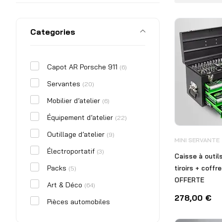
Categories
Capot AR Porsche 911
(6)
Servantes
(20)
Mobilier d’atelier
(6)
Équipement d’atelier
(22)
Outillage d’atelier
(9)
MINI SERVANTE
Électroportatif
(3)
Caisse à outi
Packs
tiroirs + coff
(5)
OFFERTE
Art & Déco
(64)
278,00
€
Pièces automobiles