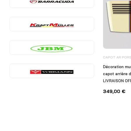
CAPOT AR PORS
Décoration mu
capot arrière 
LIVRAISON OF
349,00
€