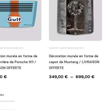
AR PORSCHE 911
CAPOT AR PORSCHE 911
ion murale en forme de
Décoration murale en forme de
rrière de Porsche 911 /
capot de Mustang / LIVRAISON
SON OFFERTE
OFFERTE
00
€
349,00
€
–
699,00
€
cts