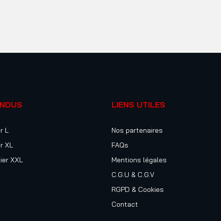
ENDUS
LIENS UTILES
r L
Nos partenaires
r XL
FAQs
ier XXL
Mentions légales
C.G.U & C.G.V
RGPD & Cookies
Contact