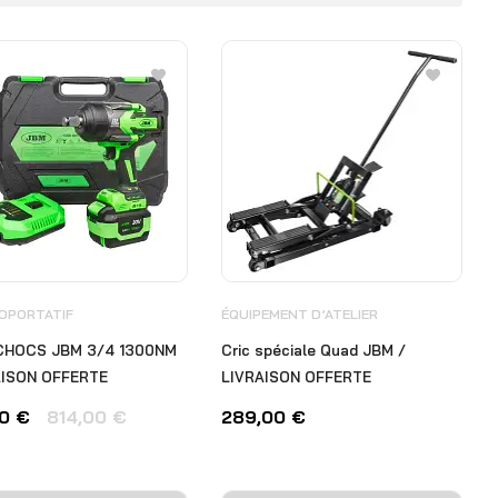
OPORTATIF
ÉQUIPEMENT D’ATELIER
CHOCS JBM 3/4 1300NM
Cric spéciale Quad JBM /
AISON OFFERTE
LIVRAISON OFFERTE
00
€
814,00
€
289,00
€