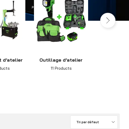
 d’atelier
Outillage d’atelier
Électropo
ducts
11 Products
3 Produ
Tri par défaut