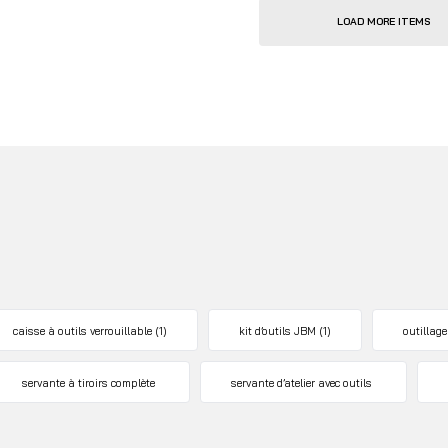
LOAD MORE ITEMS
caisse à outils verrouillable
(1)
kit d’outils JBM
(1)
outillag
servante à tiroirs complète
servante d’atelier avec outils