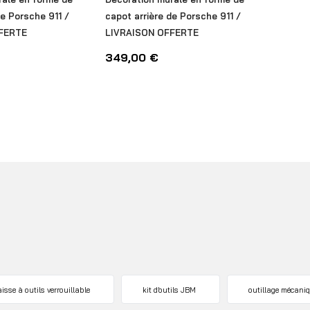
de Porsche 911 /
capot arrière de Porsche 911 /
FERTE
LIVRAISON OFFERTE
349,00
€
aisse à outils verrouillable
kit d’outils JBM
outillage mécani