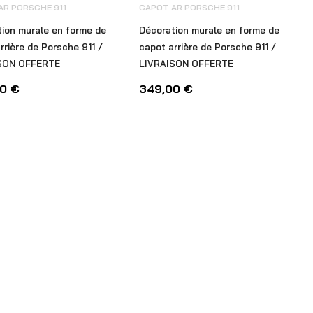
AR PORSCHE 911
CAPOT AR PORSCHE 911
ion murale en forme de
Décoration murale en forme de
rrière de Porsche 911 /
capot arrière de Porsche 911 /
SON OFFERTE
LIVRAISON OFFERTE
00
€
349,00
€