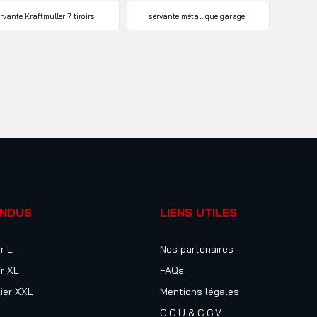
rvante Kraftmuller 7 tiroirs
servante métallique garage
ENDUS
LIENS UTILES
r L
Nos partenaires
r XL
FAQs
ier XXL
Mentions légales
C.G.U & C.G.V