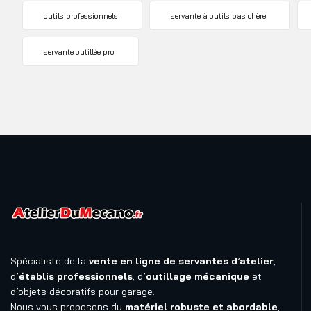
outils professionnels
servante à outils pas chère
servante outillée pro
Spécialiste de la
vente en ligne de servantes d’atelier
,
d’
établis professionnels
, d’
outillage mécanique
et
d’objets décoratifs pour garage.
Nous vous proposons du
matériel robuste et abordable
,