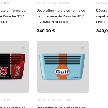
CHE 911
CAPOT AR PORSCHE 911
CAPOT 
rale en forme de
Décoration murale en forme de
Décorat
de Porsche 911 /
capot arrière de Porsche 911 /
capot a
FERTE
LIVRAISON OFFERTE
LIVRAI
349,00
€
349,
CHE 911
CAPOT AR PORSCHE 911
rale en forme de
Décoration murale en forme de