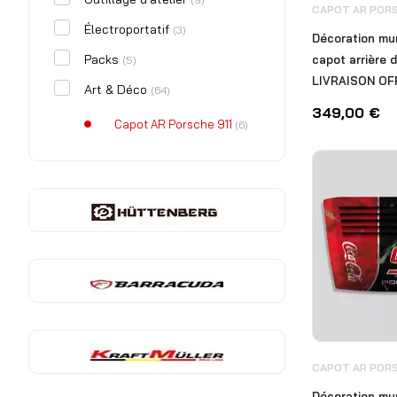
CAPOT AR PORS
Électroportatif
(3)
Décoration mu
Packs
capot arrière 
(5)
LIVRAISON OF
Art & Déco
(64)
349,00
€
Capot AR Porsche 911
(6)
Capot AV Porsche 911
(22)
Capot mustang
(10)
Œuvre d'art
(1)
Pompe à essence
(8)
Portière Porsche 911
(7)
Tableau
(11)
Pièces automobiles
CAPOT AR PORS
Décoration mu