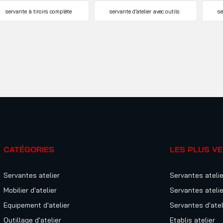
servante à tiroirs complète
servante d’atelier avec outils
se
CATÉGORIES
LES PLUS V
Servantes atelier
Servantes atelie
Mobilier d'atelier
Servantes atelie
Equipement d'atelier
Servantes d'atel
Outillage d'atelier
Etablis atelier