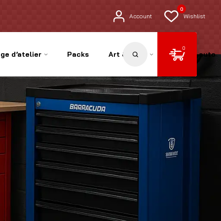
0
Account
Wishlist
0
ge d’atelier
Packs
Art & Déco
Pièces auto