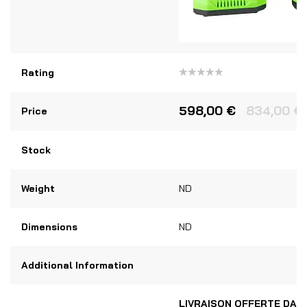
Rating
Note
0
sur
598,00
€
834,00
€
Price
5
Stock
Weight
ND
Dimensions
ND
Additional Information
LIVRAISON OFFERTE DAN