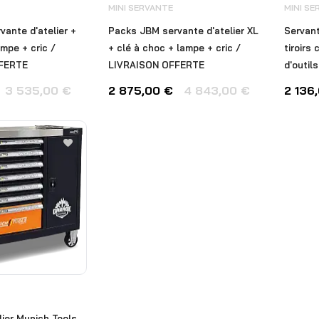
MINI SERVANTE
MINI SE
ante d'atelier +
Packs JBM servante d'atelier XL
Servant
ampe + cric /
+ clé à choc + lampe + cric /
tiroirs
FERTE
LIVRAISON OFFERTE
d'outi
3 535,00
€
2 875,00
€
4 843,00
€
2 136
lier Munich Tools