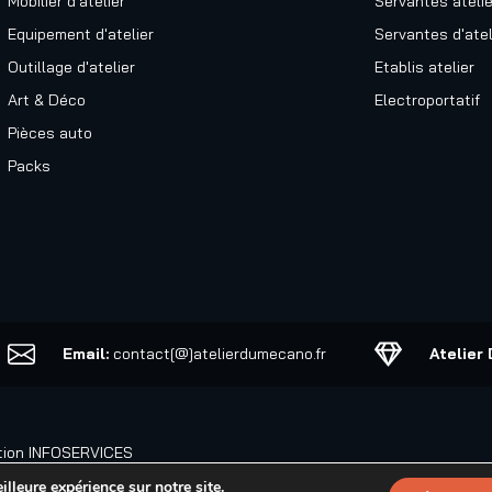
Mobilier d'atelier
Servantes atelie
Equipement d'atelier
Servantes d'atel
Outillage d'atelier
Etablis atelier
Art & Déco
Electroportatif
Pièces auto
Packs
Email:
contact[@]atelierdumecano.fr
Atelier
tion
INFOSERVICES
lleure expérience sur notre site.