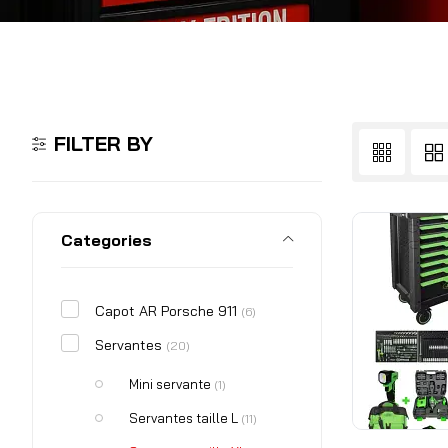
FILTER BY
Categories
Capot AR Porsche 911
(6)
Servantes
(20)
Mini servante
(1)
Servantes taille L
(11)