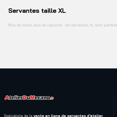
Servantes taille XL
Plus de tiroirs, plus de capacité : les servantes XL sont parfai
Spécialiste de la
vente en ligne de servantes d’atelier
,