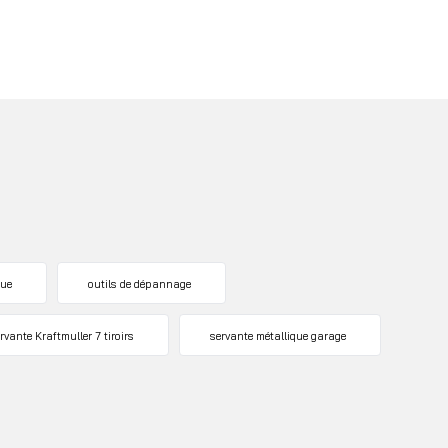
que
outils de dépannage
rvante Kraftmuller 7 tiroirs
servante métallique garage