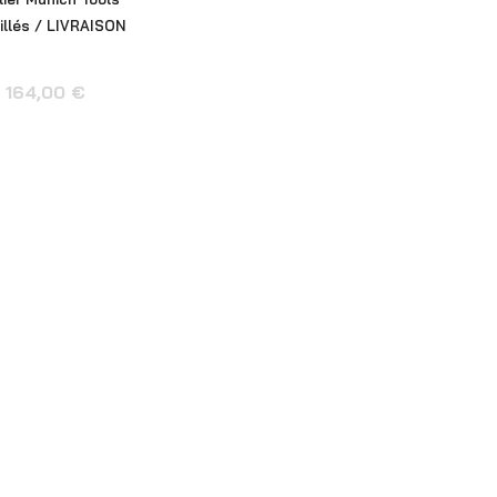
tillés / LIVRAISON
1 164,00
€