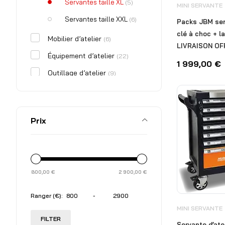
Servantes taille XL
(5)
MINI SERVANTE
Servantes taille XXL
(6)
Packs JBM serv
clé à choc + l
Mobilier d’atelier
(6)
LIVRAISON OF
Équipement d’atelier
(22)
1 999,00
€
Outillage d’atelier
(9)
Électroportatif
(3)
Packs
(5)
Prix
Art & Déco
(64)
Pièces automobiles
800,00
€
2 900,00
€
Ranger (€):
-
MINI SERVANTE
FILTER
Servante d’ate