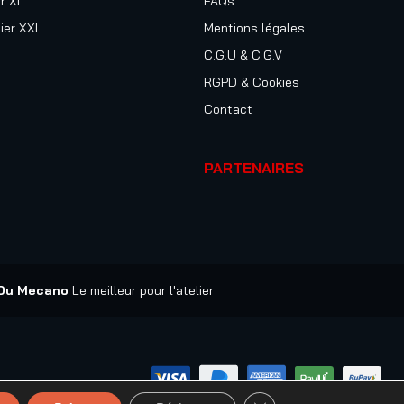
r XL
FAQs
ier XXL
Mentions légales
C.G.U & C.G.V
RGPD & Cookies
Contact
PARTENAIRES
 Du Mecano
Le meilleur pour l'atelier
FERMER LA BANNIÈRE 