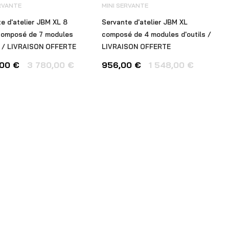
RVANTE
MINI SERVANTE
e d'atelier JBM XL 8
Servante d'atelier JBM XL
 composé de 7 modules
composé de 4 modules d'outils /
ls / LIVRAISON OFFERTE
LIVRAISON OFFERTE
,00
€
3 780,00
€
956,00
€
1 548,00
€