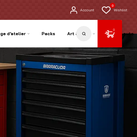
0
Account
Wishlist
0
ge d’atelier
Packs
Art & Déco
Pièces auto