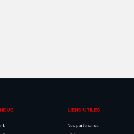
ENDUS
LIENS UTILES
r L
Nos partenaires