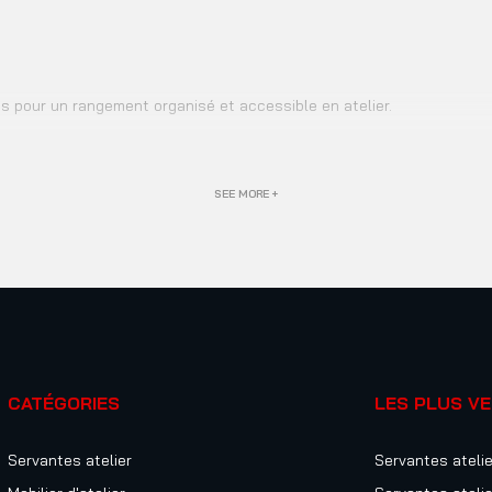
tes pour un rangement organisé et accessible en atelier.
SEE MORE +
CATÉGORIES
LES PLUS V
Servantes atelier
Servantes atelie