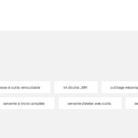
aisse à outils verrouillable
kit d’outils JBM
outillage mécani
servante à tiroirs complète
servante d’atelier avec outils
se