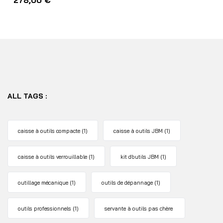
278,00
€
ALL TAGS :
caisse à outils compacte
(1)
caisse à outils JBM
(1)
caisse à outils verrouillable
(1)
kit d’outils JBM
(1)
outillage mécanique
(1)
outils de dépannage
(1)
outils professionnels
(1)
servante à outils pas chère