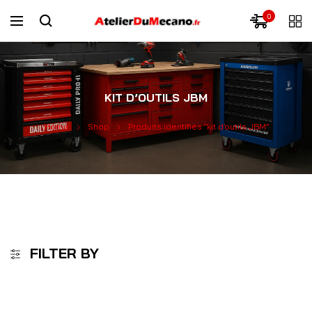
0
KIT D’OUTILS JBM
Home
Shop
Produits identifiés “kit d’outils JBM”
FILTER BY