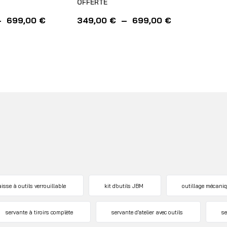
OFFERTE
–
699,00
€
349,00
€
–
699,00
€
aisse à outils verrouillable
kit d’outils JBM
outillage mécani
servante à tiroirs complète
servante d’atelier avec outils
se