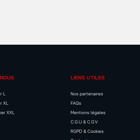
ENDUS
LIENS UTILES
r L
Nos partenaires
r XL
FAQs
ier XXL
Mentions légales
C.G.U & C.G.V
RGPD & Cookies