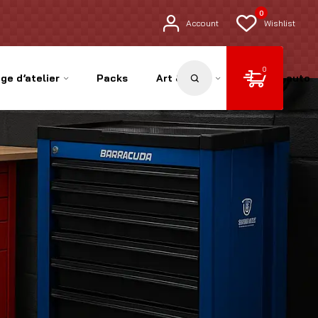
0
Account
Wishlist
0
ge d’atelier
Packs
Art & Déco
Pièces auto