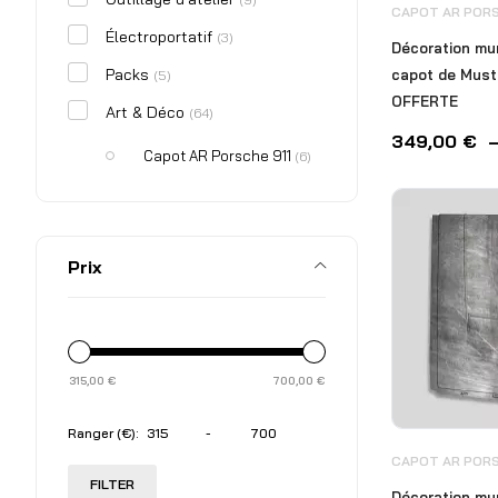
CAPOT AR PORS
Électroportatif
(3)
Décoration mu
Packs
capot de Must
(5)
OFFERTE
Art & Déco
(64)
349,00
€
Capot AR Porsche 911
(6)
Capot AV Porsche 911
(22)
Capot mustang
(10)
Prix
Œuvre d'art
(1)
Pompe à essence
(8)
Portière Porsche 911
(7)
315,00
€
Tableau
700,00
€
(11)
Pièces automobiles
Ranger (€):
-
CAPOT AR PORS
FILTER
Décoration mu