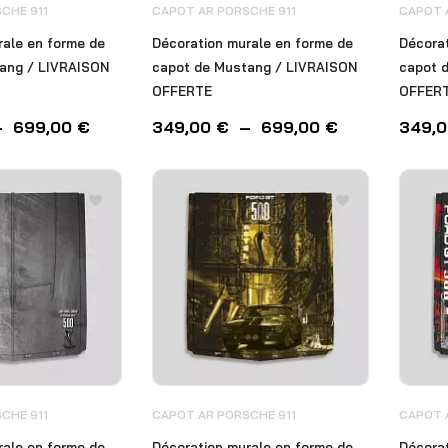
CHE 911
CAPOT AR PORSCHE 911
CAPOT 
rale en forme de
Décoration murale en forme de
Décorat
ang / LIVRAISON
capot de Mustang / LIVRAISON
capot 
OFFERTE
OFFER
–
699,00
€
349,00
€
–
699,00
€
349,
CHE 911
CAPOT AR PORSCHE 911
CAPOT 
rale en forme de
Décoration murale en forme de
Décorat