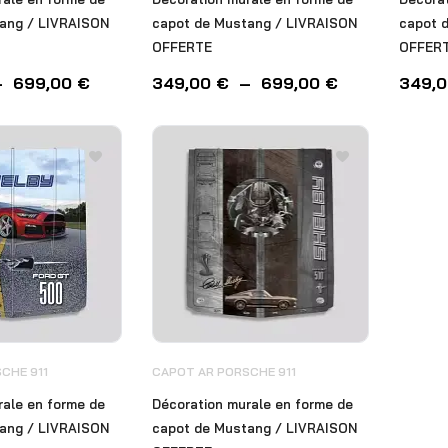
ang / LIVRAISON
capot de Mustang / LIVRAISON
capot 
OFFERTE
OFFER
–
699,00
€
349,00
€
–
699,00
€
349,
CHE 911
CAPOT AR PORSCHE 911
rale en forme de
Décoration murale en forme de
ang / LIVRAISON
capot de Mustang / LIVRAISON