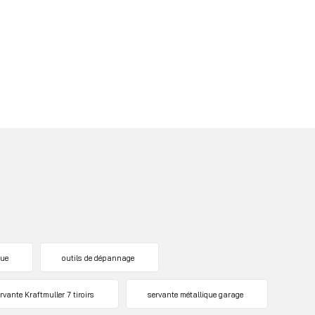
que
outils de dépannage
rvante Kraftmuller 7 tiroirs
servante métallique garage