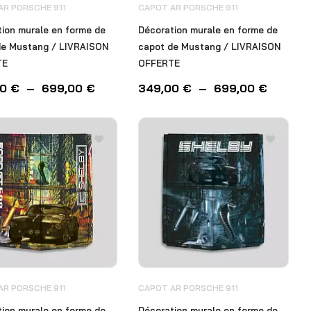
AR PORSCHE 911
CAPOT AR PORSCHE 911
ion murale en forme de
Décoration murale en forme de
de Mustang / LIVRAISON
capot de Mustang / LIVRAISON
TE
OFFERTE
00
€
–
699,00
€
349,00
€
–
699,00
€
AR PORSCHE 911
CAPOT AR PORSCHE 911
ion murale en forme de
Décoration murale en forme de