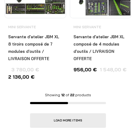
MINI SERVANTE
MINI SERVANTE
Servante d'atelier JBM XL
Servante d'atelier JBM XL
8 tiroirs composé de 7
composé de 4 modules
modules d'outils /
d'outils / LIVRAISON
LIVRAISON OFFERTE
OFFERTE
3 780,00
€
956,00
€
1 548,00
€
2 136,00
€
Showing
12
of
22
products
LOAD MORE ITEMS