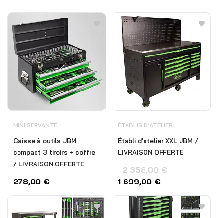
MINI SERVANTE
ÉTABLIS D’ATELIER
Caisse à outils JBM
Établi d'atelier XXL JBM /
compact 3 tiroirs + coffre
LIVRAISON OFFERTE
/ LIVRAISON OFFERTE
2 358,00
€
278,00
€
1 699,00
€