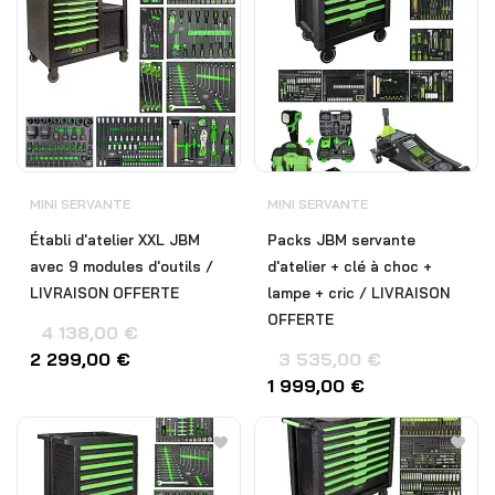
MINI SERVANTE
MINI SERVANTE
Établi d'atelier XXL JBM
Packs JBM servante
avec 9 modules d'outils /
d'atelier + clé à choc +
LIVRAISON OFFERTE
lampe + cric / LIVRAISON
OFFERTE
4 138,00
€
2 299,00
€
3 535,00
€
1 999,00
€