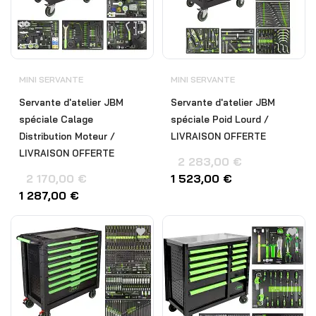
MINI SERVANTE
MINI SERVANTE
Servante d'atelier JBM
Servante d'atelier JBM
spéciale Calage
spéciale Poid Lourd /
Distribution Moteur /
LIVRAISON OFFERTE
LIVRAISON OFFERTE
2 283,00
€
2 170,00
€
1 523,00
€
1 287,00
€