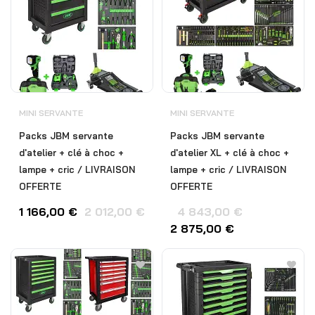
MINI SERVANTE
MINI SERVANTE
Packs JBM servante
Packs JBM servante
d'atelier + clé à choc +
d'atelier XL + clé à choc +
lampe + cric / LIVRAISON
lampe + cric / LIVRAISON
OFFERTE
OFFERTE
1 166,00
€
2 012,00
€
4 843,00
€
2 875,00
€