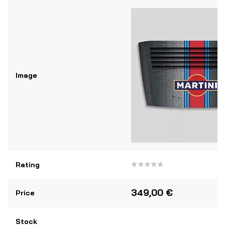
Image
Rating
Note
0
sur
349,00
€
Price
5
Stock