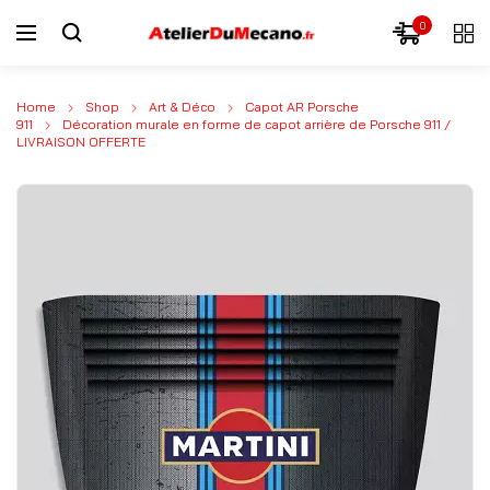
0
Home
Shop
Art & Déco
Capot AR Porsche
911
Décoration murale en forme de capot arrière de Porsche 911 /
LIVRAISON OFFERTE