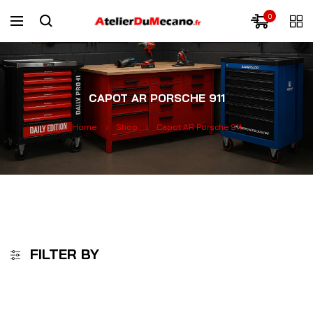
0
CAPOT AR PORSCHE 911
Home
Shop
Capot AR Porsche 911
FILTER BY