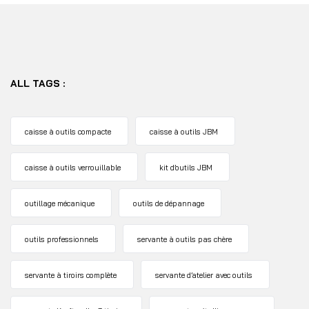
ALL TAGS :
caisse à outils compacte
caisse à outils JBM
caisse à outils verrouillable
kit d’outils JBM
outillage mécanique
outils de dépannage
outils professionnels
servante à outils pas chère
servante à tiroirs complète
servante d’atelier avec outils