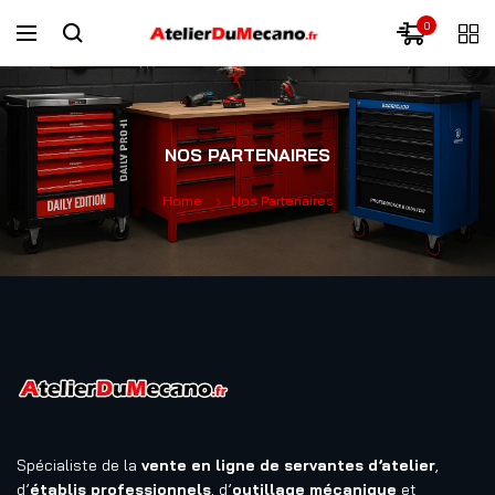
0
NOS PARTENAIRES
Home
Nos Partenaires
Spécialiste de la
vente en ligne de servantes d’atelier
,
d’
établis professionnels
, d’
outillage mécanique
et