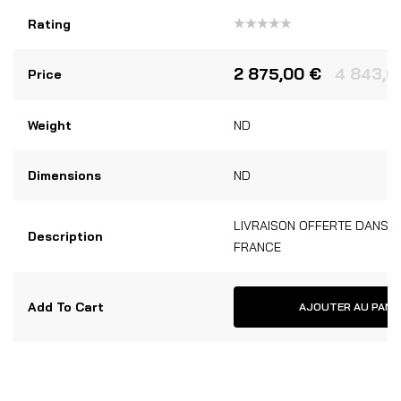
Rating
Note
0
sur
2 875,00
€
4 843,
Price
5
Weight
ND
Dimensions
ND
LIVRAISON OFFERTE DANS 
Description
FRANCE
Add To Cart
AJOUTER AU PANI