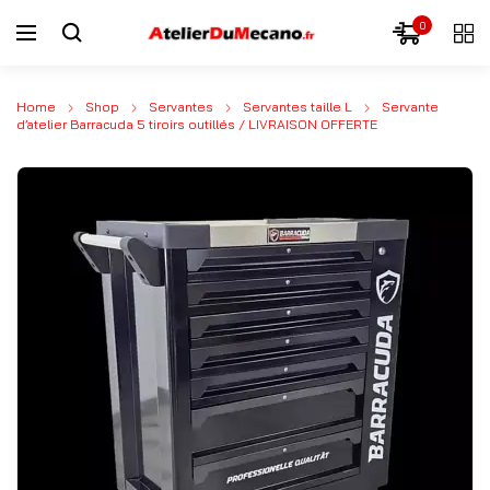
0
Home
Shop
Servantes
Servantes taille L
Servante
d’atelier Barracuda 5 tiroirs outillés / LIVRAISON OFFERTE