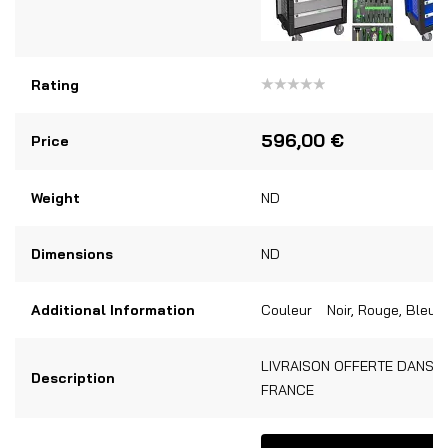
Rating
Note
0
sur
596,00
€
Price
5
Weight
ND
Dimensions
ND
Additional Information
Couleur
Noir, Rouge, Bleu, 
LIVRAISON OFFERTE DANS 
Description
FRANCE