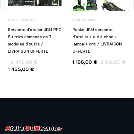
MINI SERVANTE
MINI SERVANTE
Servante d'atelier JBM PRO
Packs JBM servante
8 tiroirs composé de 7
d'atelier + clé à choc +
modules d'outils /
lampe + cric / LIVRAISON
LIVRAISON OFFERTE
OFFERTE
2 472,00
€
1 166,00
€
2 012,00
€
1 455,00
€