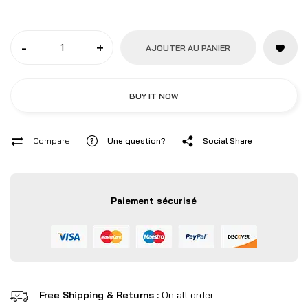
-
+
AJOUTER AU PANIER
BUY IT NOW
Compare
Une question?
Social Share
Paiement sécurisé
Free Shipping & Returns :
On all order