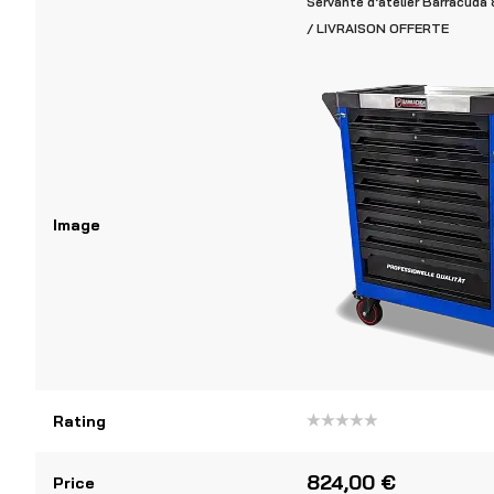
Servante d’atelier Barracuda 8
/ LIVRAISON OFFERTE
Image
Rating
Note
0
sur
824,00
€
Price
5