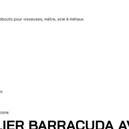
 embouts pour visseuses, mètre, scie à métaux
cm
rbone
LIER BARRACUDA AV