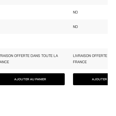
D
ND
D
ND
VRAISON OFFERTE DANS TOUTE LA
LIVRAISON OFFERTE DAN
ANCE
FRANCE
AJOUTER AU PANIER
AJOUTER AU P