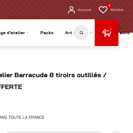
0
Account
Wishlist
0
ge d’atelier
Packs
Art & Déco
Pièces auto
lier Barracuda 8 tiroirs outillés /
FFERTE
DANS TOUTE LA FRANCE