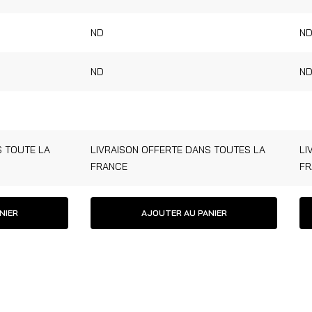
ND
N
ND
N
S TOUTE LA
LIVRAISON OFFERTE DANS TOUTES LA
LI
FRANCE
FR
NIER
AJOUTER AU PANIER