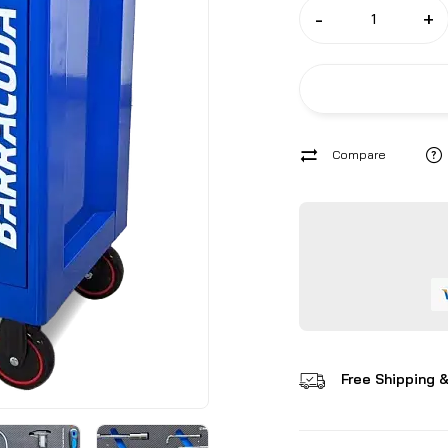
-
+
Compare
Free Shipping &