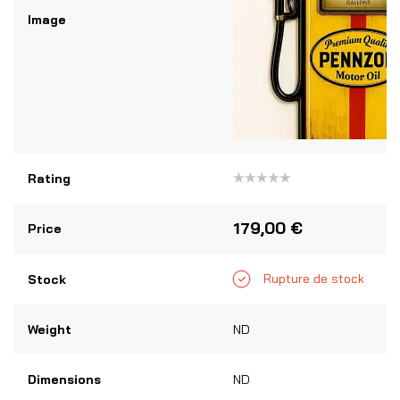
Image
Rating
Note
0
sur
179,00
€
Price
5
Rupture de stock
Stock
Weight
ND
Dimensions
ND