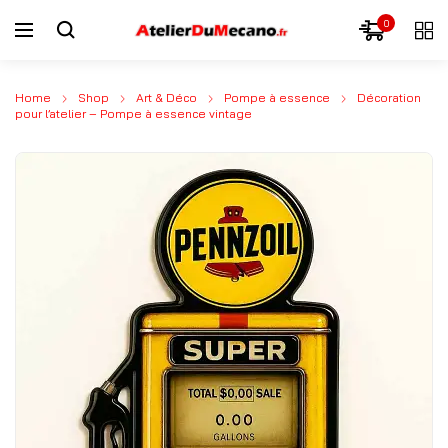
0
Home
Shop
Art & Déco
Pompe à essence
Décoration
pour l’atelier – Pompe à essence vintage