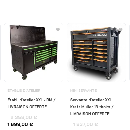
ÉTABLIS D’ATELIER
MINI SERVANTE
Établi d'atelier XXL JBM /
Servante d'atelier XXL
LIVRAISON OFFERTE
Kraft Muller 13 tiroirs /
LIVRAISON OFFERTE
2 358,00
€
1 699,00
€
1 837,00
€