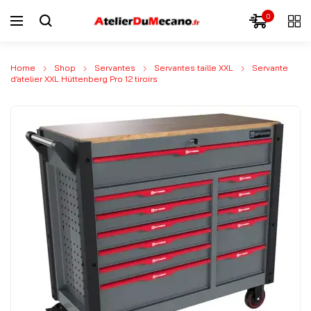
0
Home
Shop
Servantes
Servantes taille XXL
Servante
d’atelier XXL Hüttenberg Pro 12 tiroirs