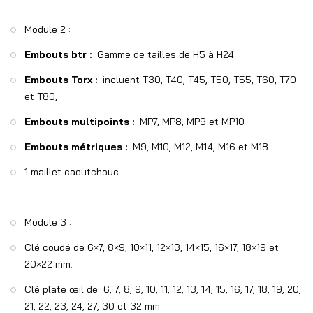
Module 2 :
Embouts btr :
Gamme de tailles de H5 à H24
Embouts Torx :
incluent T30, T40, T45, T50, T55, T60, T70
et T80,
Embouts multipoints :
MP7, MP8, MP9 et MP10
Embouts métriques :
M9, M10, M12, M14, M16 et M18
1 maillet caoutchouc
Module 3 :
Clé coudé de 6×7, 8×9, 10×11, 12×13, 14×15, 16×17, 18×19 et
20×22 mm.
Clé plate œil de 6, 7, 8, 9, 10, 11, 12, 13, 14, 15, 16, 17, 18, 19, 20,
21, 22, 23, 24, 27, 30 et 32 ​​mm.