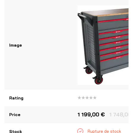
Image
Rating
Note
0
sur
1 199,00
€
1 748,00
Price
5
Rupture de stock
Stock