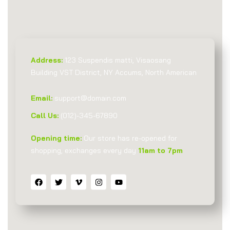
Address:
123 Suspendis matti, Visaosang
Building VST District, NY Accums, North American
Email:
support@domain.com
Call Us:
(012)-345-67890
Opening time:
Our store has re-opened for
shopping, exchanges every day
11am to 7pm