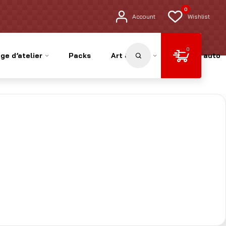
0
Account
Wishlist
0
ge d’atelier
Packs
Art & Déco
Pièces auto