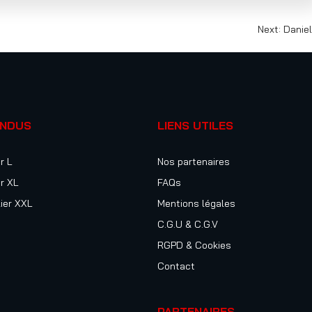
Next:
Daniel
ENDUS
LIENS UTILES
r L
Nos partenaires
r XL
FAQs
ier XXL
Mentions légales
C.G.U & C.G.V
RGPD & Cookies
Contact
PARTENAIRES