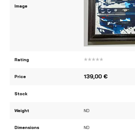
Image
Rating
Note
0
sur
139,00
€
Price
5
Stock
Weight
ND
Dimensions
ND