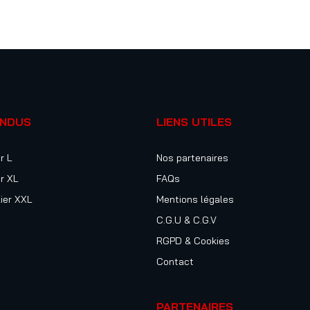
ENDUS
LIENS UTILES
r L
Nos partenaires
r XL
FAQs
ier XXL
Mentions légales
C.G.U & C.G.V
RGPD & Cookies
Contact
PARTENAIRES