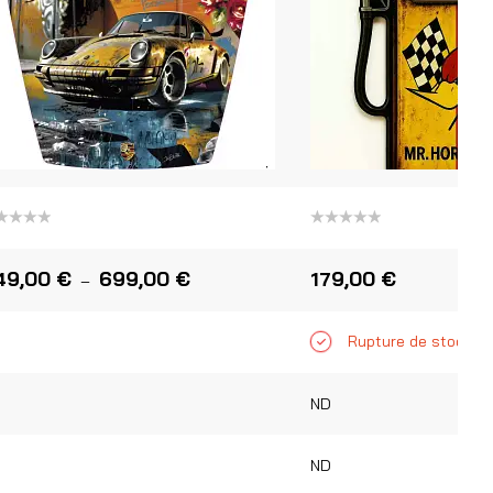
te
Note
0
sur
49,00
€
699,00
€
179,00
€
–
5
Rupture de stock
D
ND
D
ND