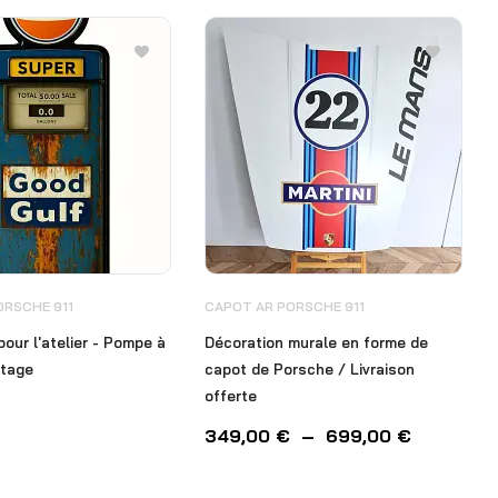
ORSCHE 911
CAPOT AR PORSCHE 911
our l'atelier - Pompe à
Décoration murale en forme de
ntage
capot de Porsche / Livraison
offerte
349,00
€
–
699,00
€