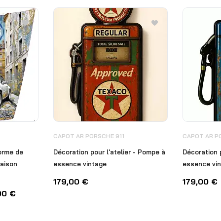
CAPOT AR PORSCHE 911
CAPOT AR P
orme de
Décoration pour l'atelier - Pompe à
Décoration p
raison
essence vintage
essence vi
179,00
€
179,00
€
00
€