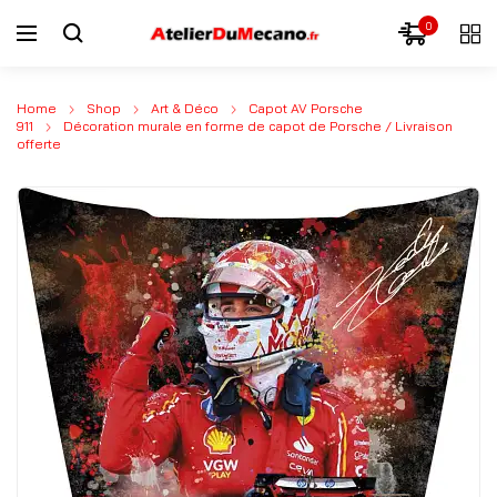
0
Home
Shop
Art & Déco
Capot AV Porsche
911
Décoration murale en forme de capot de Porsche / Livraison
offerte