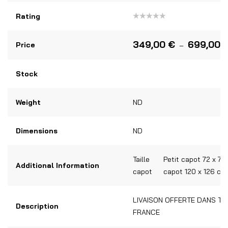
Rating
Note
0
sur
349,00
€
699,00
Price
–
5
Stock
Weight
ND
Dimensions
ND
Taille
Petit capot 72 x 75
Additional Information
capot
capot 120 x 126 cm
LIVAISON OFFERTE DANS TO
Description
FRANCE