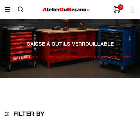
0
CAISSE À OUTILS VERROUILLABLE
Home
Shop
Produits identifiés “caisse à outils verrouillable”
FILTER BY