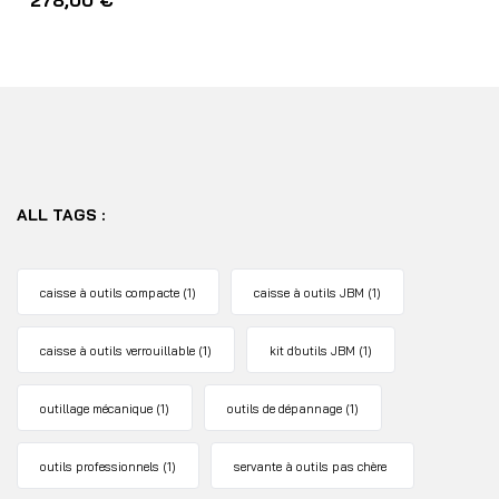
278,00
€
ALL TAGS :
caisse à outils compacte
(1)
caisse à outils JBM
(1)
caisse à outils verrouillable
(1)
kit d’outils JBM
(1)
outillage mécanique
(1)
outils de dépannage
(1)
outils professionnels
(1)
servante à outils pas chère