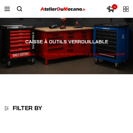
0
CAISSE À OUTILS VERROUILLABLE
Home
Shop
Produits identifiés “caisse à outils verrouillable”
FILTER BY