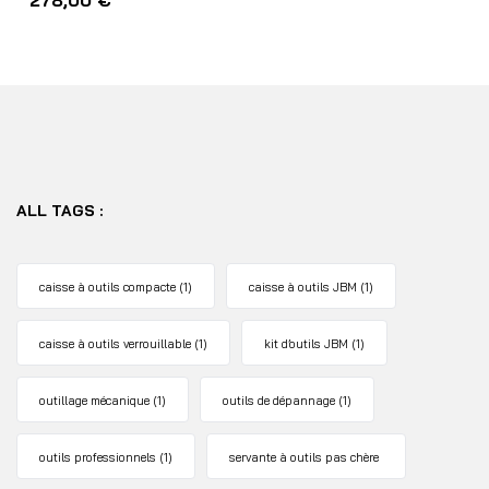
278,00
€
ALL TAGS :
caisse à outils compacte
(1)
caisse à outils JBM
(1)
caisse à outils verrouillable
(1)
kit d’outils JBM
(1)
outillage mécanique
(1)
outils de dépannage
(1)
outils professionnels
(1)
servante à outils pas chère