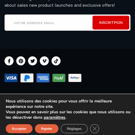
about sales new product launches and exclusive offers!
Nous utilisons des cookies pour vous offrir la meilleure
expérience sur notre site.
Copyright © 2024
RisingBamboo.
All Rights Reserved.
Vous pouvez en savoir plus sur les cookies que nous utilisons ou
les désactiver dans
paramètres
.
FERMER LA BANNIÈ
Accepter
Rejeter
Réglages
Home
Shopping
Wishlist
Account